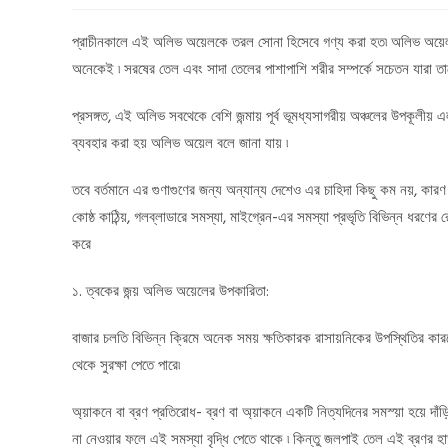
প্রাচীনকালে এই অলিভ অয়েলকে তরল সোনা হিসেবে গণ্য করা হত৷ অলিভ অয়ে
অনেকেই ৷ সরষের তেল এবং সাদা তেলের পাশাপাশি শরীর সম্পর্কে সচেতন যারা তা
প্রসঙ্গত, এই অলিভ সবথেকে বেশি জন্মায় পূর্ব ভূমধ্যসাগরীয় অঞ্চলের উপকূলীয় 
ব্যবহার করা হয় অলিভ অয়েল বলে জানা যায় ৷
তবে বর্তমানে এর গুণাগুণের জন্য অন্যান্য দেশেও এর চাহিদা কিছু কম নয়, কারণ হার্
কোষ্ঠ কাঠিন্য়, গলব্লাডারে সমস্যা, মাইগ্রেন-এর সমস্যা প্রভৃতি বিভিন্ন ধরণের
করে
১. ত্বকের জন্য় অলিভ অয়েলের উপকারিতা:
বাজার চলতি বিভিন্ন ক্রিমে অনেক সময় ক্ষতিকারক রাসায়নিকের উপস্থিতির কা
থেকে সুরক্ষা পেতে পারে৷
অ্য়াকনে বা ব্রণ প্রতিরোধ- ব্রণ বা অ্য়াকনে একটি নিত্যদিনের সমস্য়া হয়ে দাঁড
না নেওয়ার ফলে এই সমস্যা বৃদ্ধি পেতে থাকে ৷ কিন্তু জলপাই তেল এই ব্রণর হ