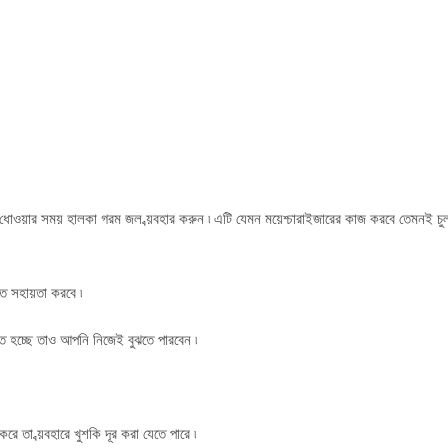
ধোওয়ার সময় হালকা গরম জল ব্য়বহার করুন ৷ এটি যেমন ময়েশ্চারাইজারের কাজ করবে তেমনই চু
তে সহায়তা করবে ৷
রুত হচ্ছে তাও আপনি নিজেই বুঝতে পারবেন ৷
া ব্য়বহারে খুশকি দূর করা যেতে পারে ৷