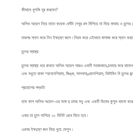
কীভাবে খুশকি দূর করবেন?
অলিভ অয়েল নিয়ে তাতে কয়েক ফোঁটা লেবুর রস মিশিয়ে তা দিয়ে মাথায় ও চুলে
তারপর স্নান করে নিন ইষদুষ্ণ জলে ৷ নিয়ম করে এইভাবে মাসাজ করে স্নান করলে 
চুলের স্বাস্থ্য়
চুলের স্বাস্থ্য় ধরে রাখতে অলিভ অয়েল আরও একটি সহজভাবে ব্য়বহার করে থাক
এবং মধুতে থাকা ম্য়াগনেশিয়াম, জিঙ্ক, সালফার, ক্য়ালশিয়াম, ভিটামিন বি চুলের জন
প্রয়োগের পদ্ধতি
হাফ কাপ অলিভ অয়েল-এর সঙ্গে দু চামচ মধু এবং একটি ডিমের কুসুম ভালো করে ম
এবার তা চুলে লাগিয়ে ২০ মিনিট রেখে দিতে হবে ৷
এরপর ইষদুষ্ণ জল দিয়ে ধুয়ে ফেলুন ৷