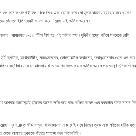
ল হল আসলে জলপাই ফল থেকে তৈরি এক ধরণের তেল ৷ যা মূলত রান্নায় ব্যবহার করে থাকেন
দের হেঁসেলে ইতিমধ্যেই জায়গা করে নিয়েছে এই অলিভ অয়েল ৷
এলাকায় ৷ সাধারণত ৮-১৫ মিটার দীর্ঘ হয় এই অলিভ গাছ ৷ পৃথিবীর মধ্যে গ্রীসে সবথেকে বেশি
ট অ্য়াটাক, আর্থারাইটিস, স্তন ক্য়ানসার, কোলোরেক্টাল ক্যানসার, জরায়ু ক্য়ানসার থেকে শুরু করে
 রোগ ও অসুবিধার সঙ্গে মোকাবিলায় বা তাদের প্রতিহত করতে অলিভ অয়েল গুরুত্বপূর্ণ ভূমিকা পালন
রণে আপনার অজান্তেই ত্বকের অনেক ক্ষতি হয়ে যায়৷ অলিভ অয়েল-এর ব্যবহারে ত্বক নানান দি
়িয়েছে ৷ দূষণ, ব্য়স্ত জীবনযাত্রা, খাওয়াদাওয়া এবং সেই সঙ্গে নিজের ত্বক এবং শরীরের সঠিক যত্
াত থেকে আপনার ত্বককে বাঁচাতে সাহায্য় করে অনেকটাই ৷