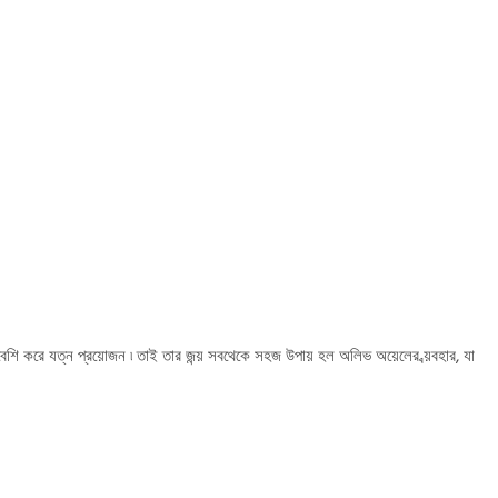
ও বেশি করে যত্ন প্রয়োজন ৷ তাই তার জন্য় সবথেকে সহজ উপায় হল অলিভ অয়েলের ব্য়বহার, যা