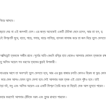
 ফিরে আসবে ৷
র ছাপ পড়তে দেয় না এই জলপাই তেল ৷ এর জন্য অনেকেই একটি টোটকা মেনে চলেন, আর তা হল, দু
িশ্রণটি মুখে, হাতে, পায়ে, গলায়, ঘাড়ে লাগিয়ে, হালকা মাসাজ করে তা জল দিয়ে তুলে ফেলতে
ি অক্সিডেন্ট ত্বককে সজীব রাখে ৷ সূর্যের অতি-বেগুনি রশ্মির হাত থেকেও আপনার কোমল ত্বককে রক্
্তু অলিভ অয়েল সব ধরণের ত্বকের জন্য়ই উপকারী ৷
য়ার আগে তা অবশ্য়ই তুলে ফেলতে হবে, আর এর জন্য় বাজার চলতি কোনও ক্রিম বা অন্য় কো
ষতি না করে মেক আপও যেমন তুলে ফেলা হবে সেই আপনার নরম ত্বক এই তেলে পুষ্টও হবে ৷ তাই
এছাড়া দই, মধু এবং অলিভ অয়েল-এর একটি মিশ্রণ তৈরি করে তা দিয়েই মেক আপ তুলতে পারেন ৷
যবহার করলেই আপনার ঠোঁটকে নরম এবং সুন্দর রাখতে পারবেন ৷