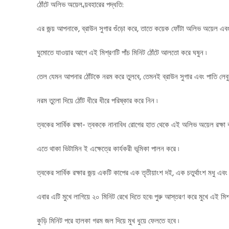
ঠোঁটে অলিভ অয়েল ব্য়বহারের পদ্ধতি:
এর জন্য় আপনাকে, ব্রাউন সুগার গুঁড়ো করে, তাতে কয়েক ফোঁটা অলিভ অয়েল এবং
ঘুমোতে যাওয়ার আগে এই মিশ্রণটি পাঁচ মিনিট ঠোঁটে আলতো করে ঘষুন ৷
তেল যেমন আপনার ঠোঁটকে নরম করে তুলবে, তেমনই ব্রাউন সুগার এবং পাতি লেবুর স
নরম তুলো দিয়ে ঠোঁট ধীরে ধীরে পরিষ্কার করে নিন ৷
ত্বকের সার্বিক রক্ষা- ত্বককে নানাবিধ রোগের হাত থেকে এই অলিভ অয়েল রক্ষা 
এতে থাকা ভিটামিন ই এক্ষেত্রে কার্যকরী ভূমিকা পালন করে ৷
ত্বকের সার্বিক রক্ষার জন্য় একটি কাপের এক তৃতীয়াংশ দই, এক চতুর্থাংশ মধু এ
এবার এটি মুখে লাগিয়ে ২০ মিনিট রেখে দিতে হবে৷ পুরু আস্তরণ করে মুখে এই মিশ
কুড়ি মিনিট পরে হালকা গরম জল দিয়ে মুখ ধুয়ে ফেলতে হবে ৷