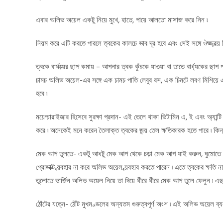
এবার অলিভ অয়েল একটু নিয়ে মুখে, হাতে, পায়ে আলতো মাসাজ করে নিন ৷
নিয়ম করে এটি করতে পারলে ত্বকের কালচে ভাব দূর হবে এবং সেই সঙ্গে ঔজ্জ্বল্য়
ত্বকে বার্ধক্য়ের ছাপ কমায় – আপনার ত্বক কুঁচকে যাওয়া বা তাতে বার্ধ্যকে
চামচ অলিভ অয়েল-এর সঙ্গে এক চামচ পাতি লেবুর রস, এক চিমটে লবণ মিশিয়ে এই ম
হবে ৷
ময়েশ্চারাইজার হিসেবে সুরক্ষা প্রদান- এই তেলে থাকা ভিটামিন এ, ই এবং অ্যান্ট
করে ৷ অনেকেই মনে করেন তৈলাক্ত ত্বকের জন্য় তেল ক্ষতিকারক হতে পারে ৷ কিন
মেক আপ তুলতে- একটু আধটু মেক আপ থেকে চড়া মেক আপ যাই করুন, ঘুমোতে যাও
প্রোডাক্ট ব্য়বহার না করে অলিভ অয়েল ব্য়বহার করতে পারেন ৷ এতে ত্বকের ক্
তুলোতে ভার্জিন অলিভ অয়েল নিয়ে তা দিয়ে ধীরে ধীরে মেক আপ তুলে ফেলুন ৷ 
ঠোঁটের যত্নে- ঠোঁট মুখমণ্ডলের অন্যতম গুরুত্বপূর্ণ অংশ ৷ এই অলিভ অয়েল ব্