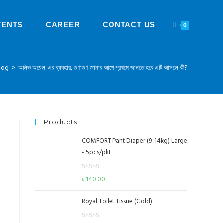
VENTS
CAREER
CONTACT US
0
log
>
অলিভ অয়েল-এর ব্যবহার, গুণাগুণ জানার আগে প্রথমে জানতে হবে এটি আসলে কী?
Products
COMFORT Pant Diaper (9-14kg) Large
- 5pcs/pkt
R
৳
140.00
a
t
Royal Toilet Tissue (Gold)
e
d