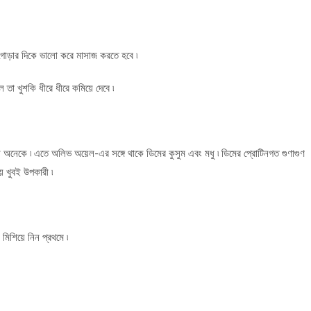
র গোড়ার দিকে ভালো করে মাসাজ করতে হবে ৷
তা খুশকি ধীরে ধীরে কমিয়ে দেবে ৷
েন অনেকে ৷ এতে অলিভ অয়েল-এর সঙ্গে থাকে ডিমের কুসুম এবং মধু ৷ ডিমের প্রোটিনগত গুণাগুণ
্য় খুবই উপকারী ৷
িশিয়ে নিন প্রথমে ৷